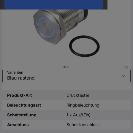
oder
eine
Hst.-
Teile-
Nr.
ein
1/3
Varianten
Produkt-Art
Drucktaster
Beleuchtungsart
Ringbeleuchtung
Schaltstellung
1 x Aus/(Ein)
Anschluss
Schnellanschluss