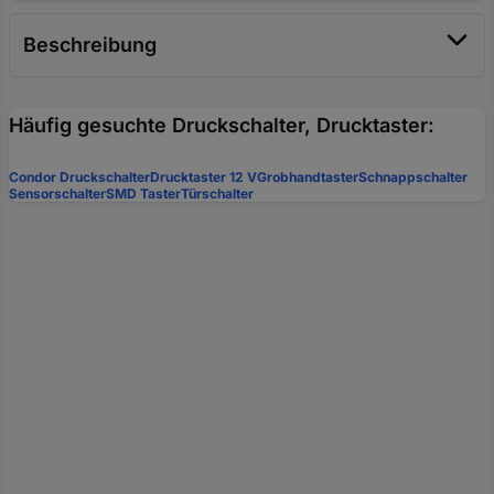
Beschreibung
Häufig gesuchte Druckschalter, Drucktaster:
Condor Druckschalter
Drucktaster 12 V
Grobhandtaster
Schnappschalter
Sensorschalter
SMD Taster
Türschalter