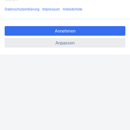
Filialen
ccp.user.init.failed.titl
Versandkostenfrei ab 100,00 € zzgl. MwSt. **
e
Angebotsservice
ccp.user.init.failed
Beschaffungsservice
Für Geschäftskunden
E-Procurement
Open Catalog Interface (OCI)
Conrad Smart Procure (CSP)
Für Verkäufer
Für Affiliate