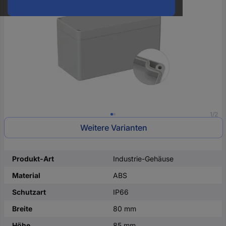
oder
eine
Hst.-
Teile-
Nr.
ein
1/2
Weitere Varianten
Produkt-Art
Industrie-Gehäuse
Material
ABS
Schutzart
IP66
Breite
80 mm
Höhe
85 mm