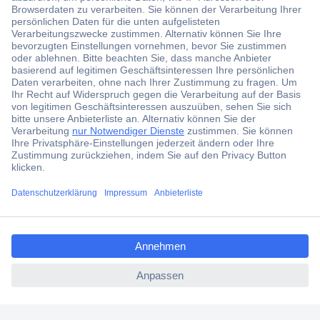
Der Conrad Newsletter
Jetzt anmelden und exklusive Aktionen,
aktuelle News und Angebote immer zuerst
erhalten.
Jetzt anmelden
Filialen
Versandkostenfrei ab 100,00 € zzgl. MwSt. **
ccp.user.init.failed.titl
Angebotsservice
e
Beschaffungsservice
ccp.user.init.failed
Für Geschäftskunden