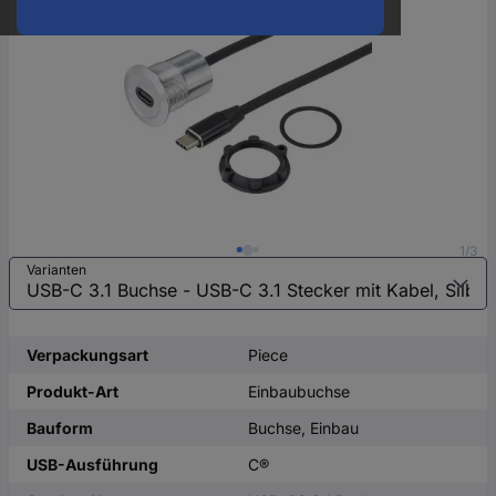
oder
eine
Hst.-
Teile-
Nr.
ein
1/3
Varianten
Verpackungsart
Piece
Produkt-Art
Einbaubuchse
Bauform
Buchse, Einbau
USB-Ausführung
C®