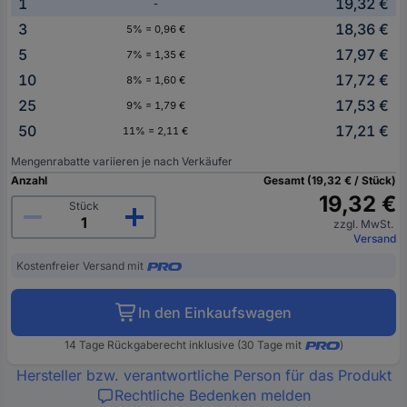
1
19,32 €
-
3
18,36 €
5% = 0,96 €
5
17,97 €
7% = 1,35 €
10
17,72 €
8% = 1,60 €
25
17,53 €
9% = 1,79 €
50
17,21 €
11% = 2,11 €
Mengenrabatte variieren je nach Verkäufer
Anzahl
Gesamt (19,32 € / Stück)
19,32 €
Stück
zzgl. MwSt.
Versand
Kostenfreier Versand mit
In den Einkaufswagen
14 Tage Rückgaberecht inklusive (30 Tage mit
)
Hersteller bzw. verantwortliche Person für das Produkt
Rechtliche Bedenken melden