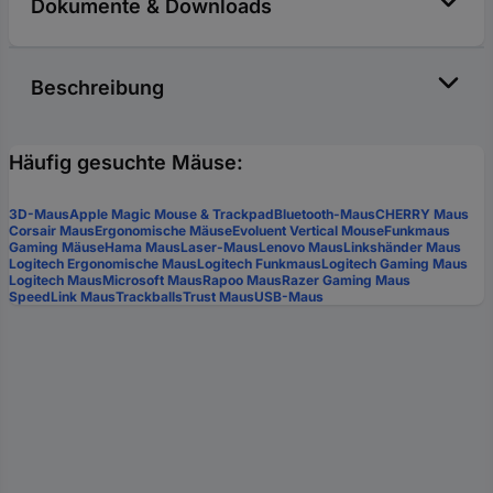
Dokumente & Downloads
Beschreibung
Häufig gesuchte Mäuse:
3D-Maus
Apple Magic Mouse & Trackpad
Bluetooth-Maus
CHERRY Maus
Corsair Maus
Ergonomische Mäuse
Evoluent Vertical Mouse
Funkmaus
Gaming Mäuse
Hama Maus
Laser-Maus
Lenovo Maus
Linkshänder Maus
Logitech Ergonomische Maus
Logitech Funkmaus
Logitech Gaming Maus
Logitech Maus
Microsoft Maus
Rapoo Maus
Razer Gaming Maus
SpeedLink Maus
Trackballs
Trust Maus
USB-Maus