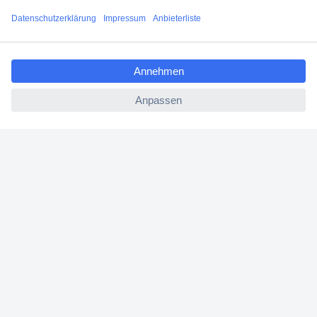
Versandkostenfrei ab 100,00 € zzgl. MwSt. **
Angebotsservice
ccp.user.init.failed.titl
Beschaffungsservice
e
ccp.user.init.failed
Für Geschäftskunden
E-Procurement
Open Catalog Interface (OCI)
Conrad Smart Procure (CSP)
Für Verkäufer
Für Affiliate
Für Lieferanten