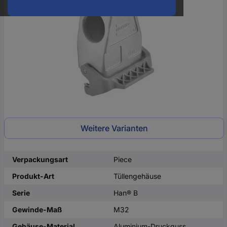
oder
eine
Hst.-
Teile-
Nr.
ein
Weitere Varianten
Verpackungsart
Piece
Produkt-Art
Tüllengehäuse
Serie
Han® B
Gewinde-Maß
M32
Gehäuse-Material
Aluminium-Druckguss