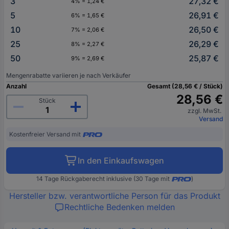
3
27,32 €
4% = 1,24 €
5
26,91 €
6% = 1,65 €
10
26,50 €
7% = 2,06 €
25
26,29 €
8% = 2,27 €
50
25,87 €
9% = 2,69 €
Mengenrabatte variieren je nach Verkäufer
Anzahl
Gesamt (28,56 € / Stück)
28,56 €
Stück
zzgl. MwSt.
Versand
Kostenfreier Versand mit
In den Einkaufswagen
14 Tage Rückgaberecht inklusive (30 Tage mit
)
Hersteller bzw. verantwortliche Person für das Produkt
Rechtliche Bedenken melden