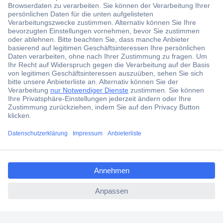
Der Conrad Newsletter
Jetzt anmelden und exklusive Aktionen,
aktuelle News und Angebote immer zuerst
erhalten.
Jetzt anmelden
ccp.user.init.failed.titl
Filialen
e
Versandkostenfrei ab 100,00 € zzgl. MwSt. **
ccp.user.init.failed
Angebotsservice
Beschaffungsservice