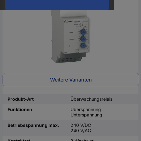
oder
eine
Hst.-
Teile-
Nr.
ein
Weitere Varianten
Produkt-Art
Überwachungsrelais
Funktionen
Überspannung
Unterspannung
Betriebsspannung max.
240 V/DC
240 V/AC
Kontaktart
2 Wechsler