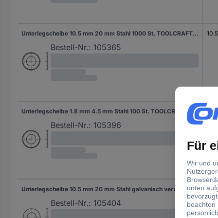
Unterlegscheibe 10.5 mm 20 mm Stahl 1000 St. TOOLCRAFT 105365
10.
Bestell-Nr.:
105365
Unterlegscheibe 1.8 mm 4.5 mm Stahl 100 St. TOOLCRAFT 105396
1.8
Bestell-Nr.:
105396
Unterlegscheibe 10.5 mm 20 mm Stahl galvanisch verzinkt 100 St. TOOLCRAFT 105404
10.
Bestell-Nr.:
105404