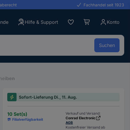
gaberecht
Fachhandel seit 1923
unde
Hilfe & Support
Konto
Suchen
heiben
Sofort-Lieferung Di., 11. Aug.
10 Set(s)
Verkauf und Versand:
Conrad Electronic
Filialverfügbarkeit
AGB
Kostenfreier Versand ab