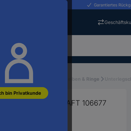
erungen in 24h
Garantiertes Rück
Geschäftsk
rial & Montagematerial
Scheiben & Ringe
Unterlegsc
ch bin Privatkunde
tahl 500 St. TOOLCRAFT 106677