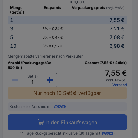
100,00 €
Menge
Ersparnis
Verpackungspreis
(zzgl. MwSt.)
(Set(s))
1
7,55 €
-
3
7,21 €
5% = 0,34 €
5
7,08 €
6% = 0,47 €
10
6,98 €
8% = 0,57 €
Mengenrabatte variieren je nach Verkäufer
Anzahl (Packungsgröße
Gesamt (7,55 € / Stück)
500 St.)
7,55 €
Set(s)
zzgl. MwSt.
Versand
Nur noch 10 Set(s) verfügbar
Kostenfreier Versand mit
In den Einkaufswagen
14 Tage Rückgaberecht inklusive (30 Tage mit
)