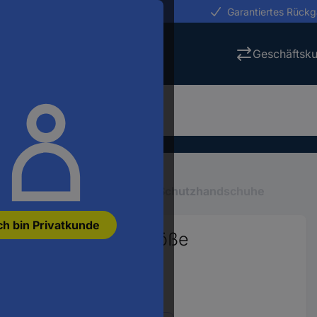
erungen in 24h
Garantiertes Rück
Geschäftsk
Schutzhandschuhe
Schnitt-Schutzhandschuhe
ch bin Privatkunde
schutzhandschuh Größe