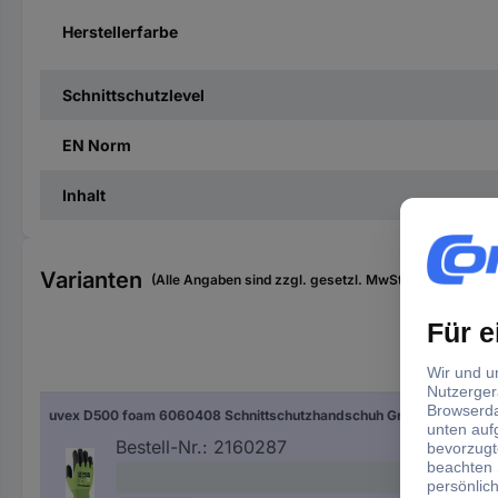
Herstellerfarbe
Schnittschutzlevel
EN Norm
Inhalt
Varianten
(Alle Angaben sind zzgl. gesetzl. MwSt., zzgl. Versan
Grö
uvex D500 foam 6060408 Schnittschutzhandschuh Größe (Handschuhe): 8 EN 388 1 Paar
8
Bestell-Nr.:
2160287