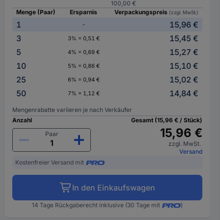
100,00 €
Menge (Paar)
Ersparnis
Verpackungspreis
(zzgl. MwSt.)
1
15,96 €
-
3
15,45 €
3% = 0,51 €
5
15,27 €
4% = 0,69 €
10
15,10 €
5% = 0,86 €
25
15,02 €
6% = 0,94 €
50
14,84 €
7% = 1,12 €
Mengenrabatte variieren je nach Verkäufer
Anzahl
Gesamt (15,96 € / Stück)
15,96 €
Paar
zzgl. MwSt.
Versand
Kostenfreier Versand mit
In den Einkaufswagen
14 Tage Rückgaberecht inklusive (30 Tage mit
)