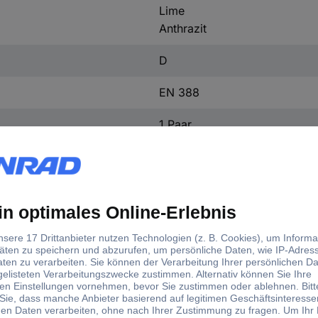
Lime
Anthrazit
D
EN 388
1 Paar
d)
ße