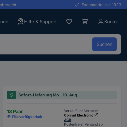
gaberecht
Fachhandel seit 1923
unde
Hilfe & Support
Konto
Suchen
Sofort-Lieferung Mo., 10. Aug.
13 Paar
Verkauf und Versand:
Conrad Electronic
Filialverfügbarkeit
AGB
Kostenfreier Versand ab