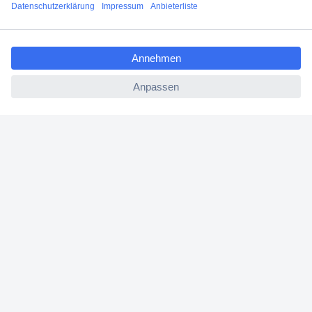
Filialen
ccp.user.init.failed.titl
Versandkostenfrei ab 100,00 € zzgl. MwSt. **
e
Angebotsservice
ccp.user.init.failed
Beschaffungsservice
Für Geschäftskunden
E-Procurement
Open Catalog Interface (OCI)
Conrad Smart Procure (CSP)
Für Verkäufer
Für Affiliate