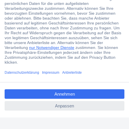
Der Conrad Newsletter
Jetzt anmelden und exklusive Aktionen,
aktuelle News und Angebote immer zuerst
erhalten.
Jetzt anmelden
Filialen
Versandkostenfrei ab 100,00 € zzgl. MwSt. **
ccp.user.init.failed.titl
Angebotsservice
e
Beschaffungsservice
ccp.user.init.failed
Für Geschäftskunden
E-Procurement