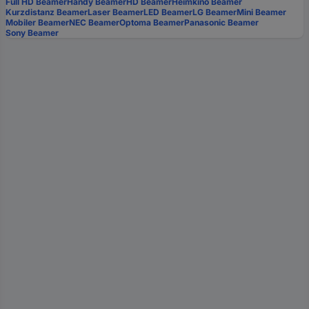
Full HD Beamer
Handy Beamer
HD Beamer
Heimkino Beamer
Kurzdistanz Beamer
Laser Beamer
LED Beamer
LG Beamer
Mini Beamer
Mobiler Beamer
NEC Beamer
Optoma Beamer
Panasonic Beamer
Sony Beamer