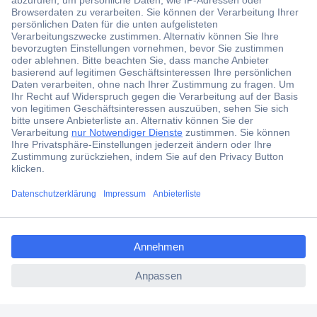
Der Conrad Newsletter
Jetzt anmelden und exklusive Aktionen,
aktuelle News und Angebote immer zuerst
erhalten.
Jetzt anmelden
Filialen
Versandkostenfrei ab 100,00 € zzgl. MwSt. **
ccp.user.init.failed.titl
Angebotsservice
e
Beschaffungsservice
ccp.user.init.failed
Für Geschäftskunden