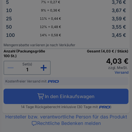
5
3,76 €
7% = 0,27 €
10
3,67 €
9% = 0,36 €
25
3,59 €
11% = 0,44 €
50
3,55 €
12% = 0,48 €
100
3,45 €
14% = 0,58 €
Mengenrabatte variieren je nach Verkäufer
Anzahl (Packungsgröße
Gesamt (4,03 € / Stück)
100 St.)
4,03 €
Set(s)
zzgl. MwSt.
Versand
Kostenfreier Versand mit
In den Einkaufswagen
14 Tage Rückgaberecht inklusive (30 Tage mit
)
Hersteller bzw. verantwortliche Person für das Produkt
Rechtliche Bedenken melden