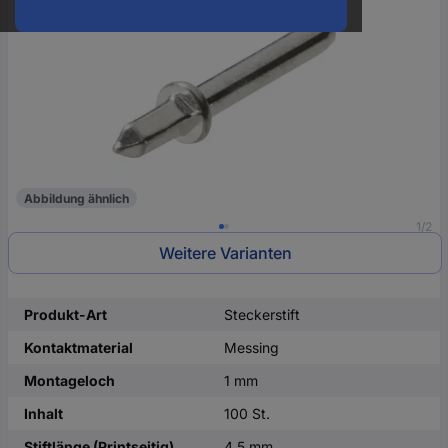
oder
eine
Hst.-
Teile-
Nr.
ein
Abbildung ähnlich
1/2
Weitere Varianten
Produkt-Art
Steckerstift
Kontaktmaterial
Messing
Montageloch
1 mm
Inhalt
100 St.
Stiftlänge (Printseitig)
4.5 mm