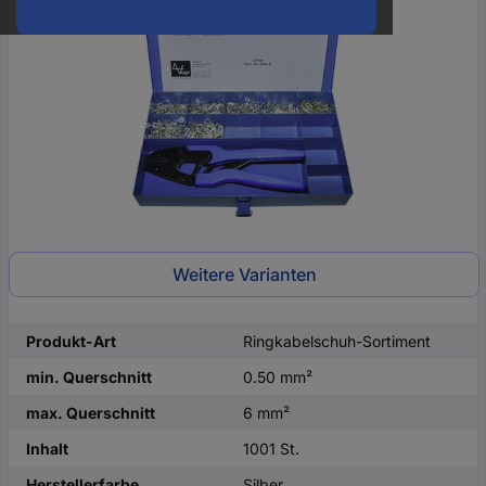
oder
eine
Hst.-
Teile-
Nr.
ein
Weitere Varianten
Produkt-Art
Ringkabelschuh-Sortiment
min. Querschnitt
0.50 mm²
max. Querschnitt
6 mm²
Inhalt
1001 St.
Herstellerfarbe
Silber