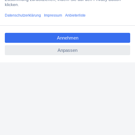
Filialen
ccp.user.init.failed.titl
Versandkostenfrei ab 100,00 € zzgl. MwSt. **
e
Angebotsservice
ccp.user.init.failed
Beschaffungsservice
Für Geschäftskunden
E-Procurement
Open Catalog Interface (OCI)
Conrad Smart Procure (CSP)
Für Verkäufer