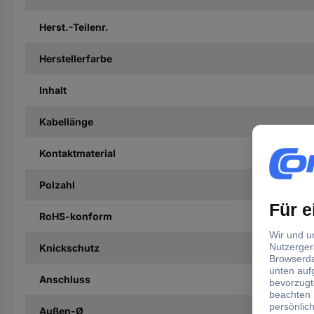
Herst.-Teilenr.
Herstellerfarbe
Inhalt
Kabellänge
Kontaktmaterial
Polzahl
RoHS-konform
Knickschutz
Anschluss
Außen-Ø