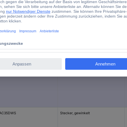
2.5 mm
d)
Bauform
-AC35DGW
Stecker, gewinkelt
-AC35DWS
Stecker, gewinkelt