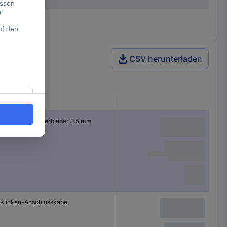
CSV herunterladen
Produkt-Art
Klinken-Steckverbinder 3.5 mm
Klinken-Anschlusskabel