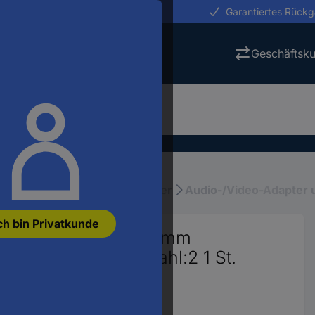
erungen in 24h
Garantiertes Rück
Geschäftsk
Audio-/Video-Steckverbinder
Audio-/Video-Adapter 
ch bin Privatkunde
teckverbinder 3.5 mm
elenden Mono Polzahl:2 1 St.
60
anzeigen