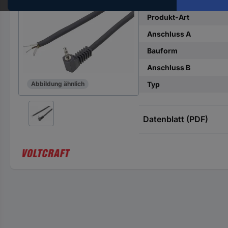
Hst.-
Teile-
Produkt-Art
Nr.
Anschluss A
ein
Bauform
Anschluss B
Typ
Abbildung ähnlich
Datenblatt (PDF)