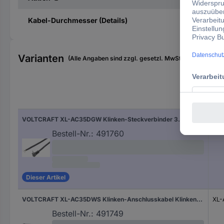
Kabel-Durchmesser (Details)
Varianten
(Alle Angaben sind zzgl. gesetzl. MwSt., zzgl. Versan
Typ
VOLTCRAFT XL-AC35DGW Klinken-Steckverbinder 3.5 mm Klinkenstecker 3.5 mm - offene Kabelenden Mono Polzahl:2 1 St.
XL
Bestell-Nr.:
491760
Dieser Artikel
VOLTCRAFT XL-AC35DWS Klinken-Anschlusskabel Klinkenstecker 3.5 mm - offene Kabelenden Mono Polzahl:2 1 St.
XL
Bestell-Nr.:
491749