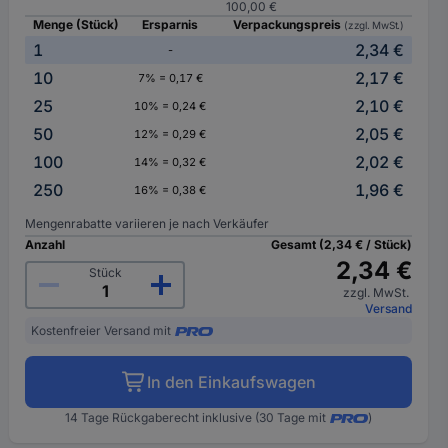
100,00 €
Menge (Stück)
Ersparnis
Verpackungspreis
(zzgl. MwSt.)
1
2,34 €
-
10
2,17 €
7% = 0,17 €
25
2,10 €
10% = 0,24 €
50
2,05 €
12% = 0,29 €
100
2,02 €
14% = 0,32 €
250
1,96 €
16% = 0,38 €
Mengenrabatte variieren je nach Verkäufer
Anzahl
Gesamt (2,34 € / Stück)
2,34 €
Stück
zzgl. MwSt.
Versand
Kostenfreier Versand mit
In den Einkaufswagen
14 Tage Rückgaberecht inklusive (30 Tage mit
)