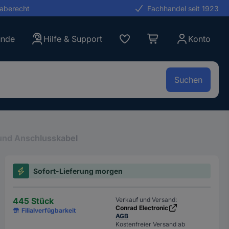
gaberecht
Fachhandel seit 1923
unde
Hilfe & Support
Konto
Suchen
und Anschlusskabel
Sofort-Lieferung morgen
445 Stück
Verkauf und Versand:
Conrad Electronic
Filialverfügbarkeit
AGB
Kostenfreier Versand ab