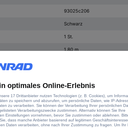
93025c206
Schwarz
1 St.
1.80 m
Vernickelt
2
Ja
Ja
Kabel, offenes Ende
3.5 mm