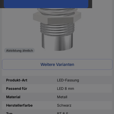
oder
eine
Hst.-
Teile-
Nr.
ein
Abbildung ähnlich
Weitere Varianten
Produkt-Art
LED-Fassung
Passend für
LED 8 mm
Material
Metall
Herstellerfarbe
Schwarz
Typ
RT 8 S