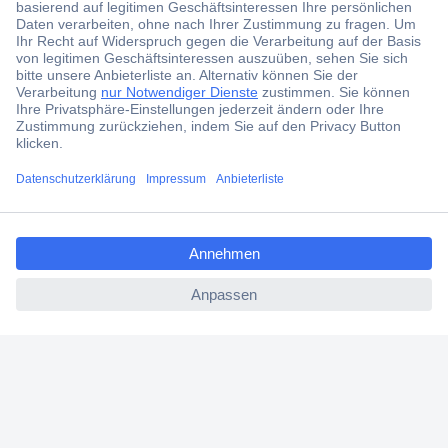
Der Conrad Newsletter
Jetzt anmelden und exklusive Aktionen,
aktuelle News und Angebote immer zuerst
erhalten.
Jetzt anmelden
ccp.user.init.failed.titl
Filialen
e
Versandkostenfrei ab 100,00 € zzgl. MwSt. **
ccp.user.init.failed
Angebotsservice
Beschaffungsservice
Für Geschäftskunden