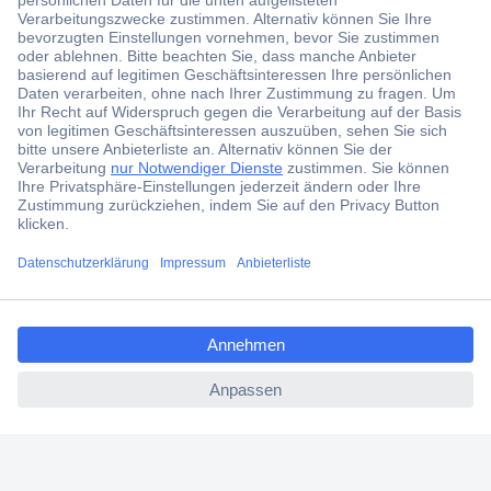
Der Conrad Newsletter
Jetzt anmelden und exklusive Aktionen,
aktuelle News und Angebote immer zuerst
erhalten.
Jetzt anmelden
Filialen
Versandkostenfrei ab 100,00 € zzgl. MwSt. **
ccp.user.init.failed.titl
Angebotsservice
e
Beschaffungsservice
ccp.user.init.failed
Für Geschäftskunden
E-Procurement