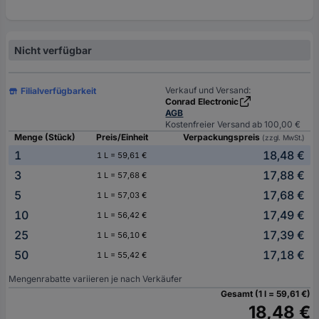
Nicht verfügbar
Verkauf und Versand:
Filialverfügbarkeit
Conrad Electronic
AGB
Kostenfreier Versand ab 100,00 €
Menge (Stück)
Preis/Einheit
Verpackungspreis
(zzgl. MwSt.)
1
18,48 €
1 L = 59,61 €
3
17,88 €
1 L = 57,68 €
5
17,68 €
1 L = 57,03 €
10
17,49 €
1 L = 56,42 €
25
17,39 €
1 L = 56,10 €
50
17,18 €
1 L = 55,42 €
Mengenrabatte variieren je nach Verkäufer
Gesamt (1 l = 59,61 €)
18,48 €