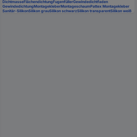
Dichtmasse
Flächendichtung
Fugenfüller
Gewindedichtfaden
Gewindedichtung
Montagekleber
Montageschaum
Pattex Montagekleber
Sanitär-Silikon
Silikon grau
Silikon schwarz
Silikon transparent
Silikon weiß