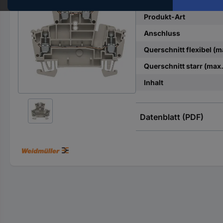
Hst.-
Teile-
Produkt-Art
Nr.
Anschluss
ein
Querschnitt flexibel (m
Querschnitt starr (max.
Inhalt
Datenblatt (PDF)