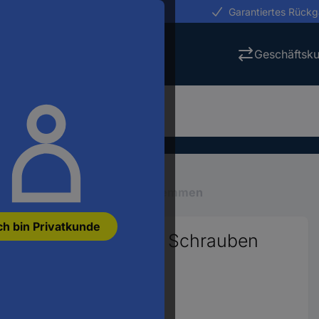
erungen in 24h
Garantiertes Rück
Geschäftsk
Reihenklemmen
Reihenklemmen
ch bin Privatkunde
hgangsreihenklemme Schrauben
280946