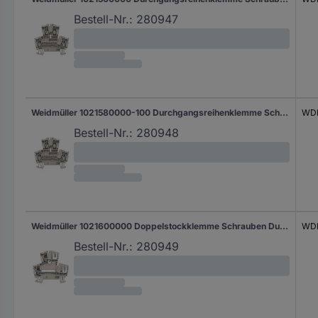
Bestell-Nr.:
280947
Weidmüller 1021580000-100 Durchgangsreihenklemme Schrauben Blau 100 St.
WDK
Bestell-Nr.:
280948
Weidmüller 1021600000 Doppelstockklemme Schrauben Dunkelbeige 100 St.
WDK
Bestell-Nr.:
280949