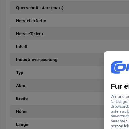
Querschnitt starr (max.)
Herstellerfarbe
Herst.-Teilenr.
Inhalt
Industrieverpackung
Typ
Abm.
Breite
Höhe
Länge