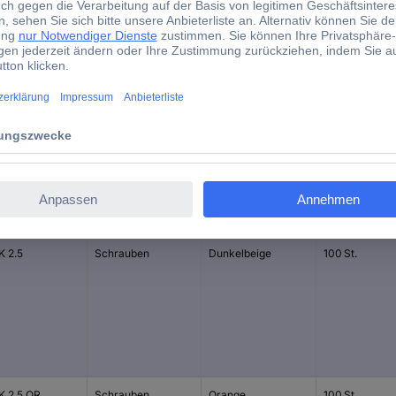
Ja
12.03 g
d)
Anschluss
Herstellerfarbe
Inhalt
 2.5
Schrauben
Dunkelbeige
100 St.
 2.5 OR
Schrauben
Orange
100 St.