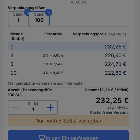
100,00 €
Verpackungsgrößen
%
%
Stück
Stück
1
100
Menge
Ersparnis
Verpackungspreis
(zzgl. MwSt.)
(Set(s))
1
232,25 €
-
3
226,60 €
2% = 5,65 €
5
224,71 €
3% = 7,54 €
10
222,82 €
4% = 9,43 €
Mengenrabatte variieren je nach Verkäufer
Anzahl (Packungsgröße
Gesamt (2,32 € / Stück)
100 St.)
232,25 €
Set(s)
zzgl. MwSt.
Kostenfreier Versand
Nur noch 5 Set(s) verfügbar
In den Einkaufswagen