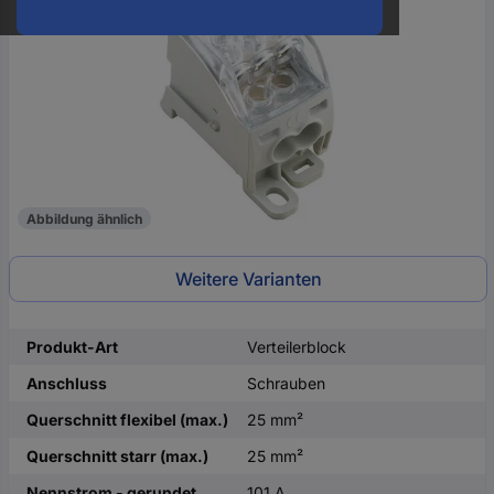
oder
eine
Hst.-
Teile-
Nr.
ein
Abbildung ähnlich
Weitere Varianten
Produkt-Art
Verteilerblock
Anschluss
Schrauben
Querschnitt flexibel (max.)
25 mm²
Querschnitt starr (max.)
25 mm²
Nennstrom - gerundet
101 A