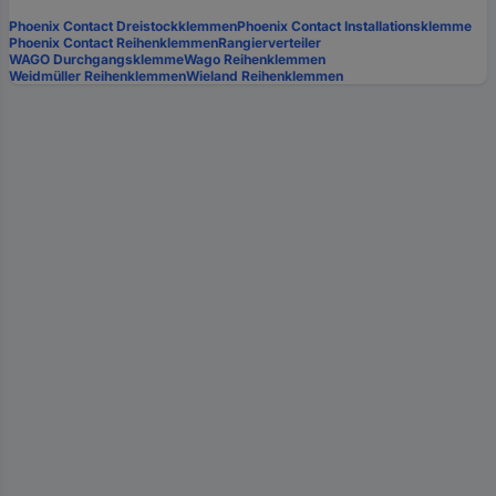
Phoenix Contact Dreistockklemmen
Phoenix Contact Installationsklemme
Phoenix Contact Reihenklemmen
Rangierverteiler
WAGO Durchgangsklemme
Wago Reihenklemmen
Weidmüller Reihenklemmen
Wieland Reihenklemmen