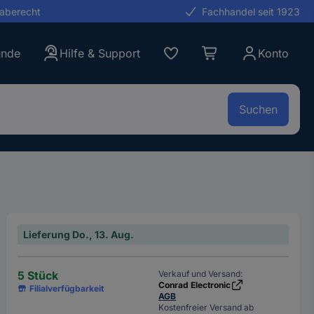
gaberecht
Fachhandel seit 1923
unde
Hilfe & Support
Konto
Suchen
Lieferung Do., 13. Aug.
5 Stück
Verkauf und Versand:
Conrad Electronic
Filialverfügbarkeit
AGB
Kostenfreier Versand ab