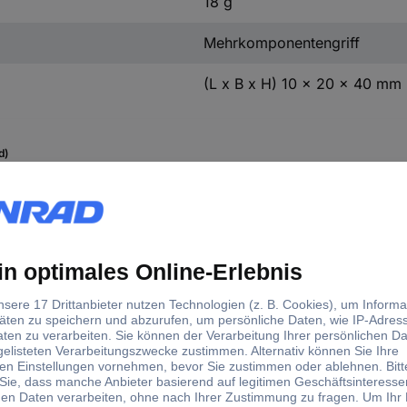
18 g
Mehrkomponentengriff
(L x B x H) 10 x 20 x 40 mm
d)