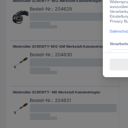
Weidmüller SCREWTY- M12 Werkstatt Kabelentriegler
Bestell-Nr.:
204629
Weidmüller SCREWTY-M12-DM Werkstatt Kabelentriegler
Bestell-Nr.:
204630
Weidmüller SCREWTY- M8 Werkstatt Kabelentriegler
Bestell-Nr.:
204631