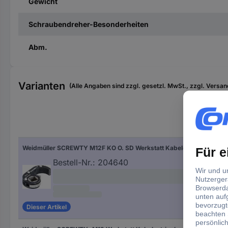
Gewicht
Schraubendreher-Besonderheiten
Abm.
Varianten
(Alle Angaben sind zzgl. gesetzl. MwSt., zzgl. Versan
Weidmüller SCREWTY M12F KO O. SD Werkstatt Kabelentriegler
Bestell-Nr.:
204640
Dieser Artikel