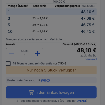
100,00 €
Menge (Stück)
Ersparnis
Verpackungspreis
(zzgl. MwSt.)
1
48,10 €
-
3
47,08 €
2% = 1,02 €
5
46,75 €
3% = 1,35 €
10
46,41 €
4% = 1,69 €
Mengenrabatte variieren je nach Verkäufer
Anzahl
Gesamt (48,10 € / Stück)
48,10 €
Stück
zzgl. MwSt.
Versand
48 Monate Langzeit-Garantie
nur 7,50 €
Nur noch 5 Stück verfügbar
Kostenfreier Versand mit
In den Einkaufswagen
14 Tage Rückgaberecht inklusive (30 Tage mit
)