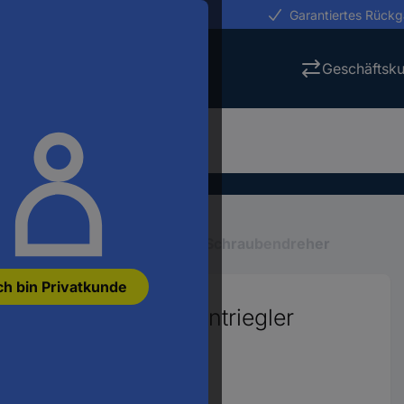
erungen in 24h
Garantiertes Rück
Geschäftsk
Schraubenzieher
Spezial-Schraubendreher
ch bin Privatkunde
 Werkstatt Kabelentriegler
640