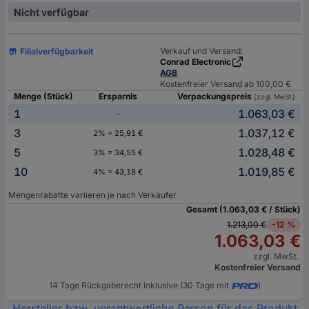
Nicht verfügbar
Verkauf und Versand:
Filialverfügbarkeit
Conrad Electronic
AGB
Kostenfreier Versand ab 100,00 €
Menge (Stück)
Ersparnis
Verpackungspreis
(zzgl. MwSt.)
1
1.063,03 €
-
3
1.037,12 €
2% = 25,91 €
5
1.028,48 €
3% = 34,55 €
10
1.019,85 €
4% = 43,18 €
Mengenrabatte variieren je nach Verkäufer
Gesamt (1.063,03 € / Stück)
1.213,00 €
-12 %
1.063,03 €
zzgl. MwSt.
Kostenfreier Versand
14 Tage Rückgaberecht inklusive (30 Tage mit
)
Hersteller bzw. verantwortliche Person für das Produkt