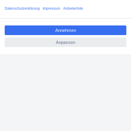
Jetzt anmelden
ccp.user.init.failed.titl
e
Filialen
ccp.user.init.failed
Versandkostenfrei ab 100,00 € zzgl. MwSt. **
Angebotsservice
Beschaffungsservice
Für Geschäftskunden
E-Procurement
Open Catalog Interface (OCI)
Conrad Smart Procure (CSP)
Für Verkäufer