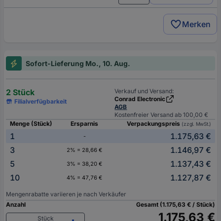
Merken
Sofort-Lieferung Mo., 10. Aug.
2 Stück
Verkauf und Versand:
Conrad Electronic
Filialverfügbarkeit
AGB
Kostenfreier Versand ab 100,00 €
Menge (Stück)
Ersparnis
Verpackungspreis
(zzgl. MwSt.)
1
1.175,63 €
-
3
1.146,97 €
2% = 28,66 €
5
1.137,43 €
3% = 38,20 €
10
1.127,87 €
4% = 47,76 €
Mengenrabatte variieren je nach Verkäufer
Anzahl
Gesamt (1.175,63 € / Stück)
1.175,63 €
Stück