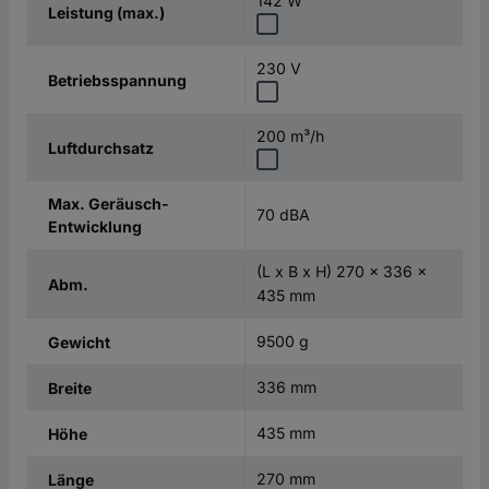
142 W
Leistung (max.)
230 V
Betriebsspannung
200 m³/h
Luftdurchsatz
Max. Geräusch-
70 dBA
Entwicklung
(L x B x H) 270 x 336 x
Abm.
435 mm
9500 g
Gewicht
336 mm
Breite
435 mm
Höhe
270 mm
Länge