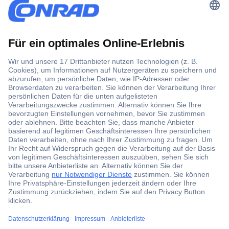
Versandkostenfrei ab 100,00 € zzgl. MwSt. **
Angebotsservice
Beschaffungsservice
Für Geschäftskunden
E-Procurement
Open Catalog Interface (OCI)
Conrad Smart Procure (CSP)
Für Verkäufer
Für Affiliate
Für Lieferanten