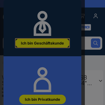
Lieferungen in 24h
Conrad
Conrad
Kategorien
Um
Ich bin Geschäftskunde
nach
dem
Produkt
zu
Startseite
...
Bits
suchen,
geben
Sie
Wera 05134385001 855/4 TZ SB
ein
SiS Kreuzschlitz-Bit Antrieb: 1/4"
Schlagwort,
(6.3 mm) Abtrieb: Kreuzschlitz
eine
EAN:
4013288037992
Artikelnummer,
Hst.-Teile-Nr.:
05134385001
Pozidriv PZ 2 50 mm
Bestell-Nr.:
816786
eine
Ich bin Privatkunde
EAN