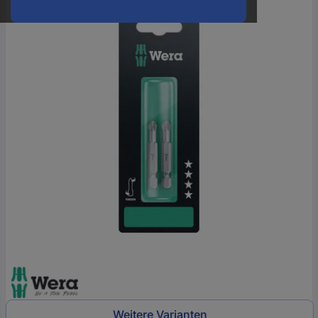
oder
eine
Hst.-
Teile-
Nr.
ein
Weitere Varianten