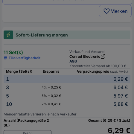
Merken
Sofort-Lieferung morgen
11 Set(s)
Verkauf und Versand:
Conrad Electronic
Filialverfügbarkeit
AGB
Kostenfreier Versand ab 100,00 €
Menge (Set(s))
Ersparnis
Verpackungspreis
(zzgl. MwSt.)
1
6,29 €
-
3
6,04 €
4% = 0,25 €
5
5,97 €
5% = 0,32 €
10
5,88 €
7% = 0,41 €
Mengenrabatte variieren je nach Verkäufer
Anzahl (Packungsgröße 2
Gesamt (6,29 € / Stück)
St.)
6,29 €
Set(s)