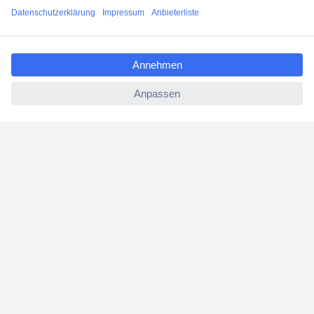
Filialen
ccp.user.init.failed.titl
Versandkostenfrei ab 100,00 € zzgl. MwSt. **
e
Angebotsservice
ccp.user.init.failed
Beschaffungsservice
Für Geschäftskunden
E-Procurement
Open Catalog Interface (OCI)
Conrad Smart Procure (CSP)
Für Verkäufer
Für Affiliate