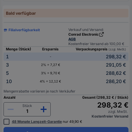
Bald verfügbar
Verkauf und Versand:
Filialverfügbarkeit
Conrad Electronic
AGB
Kostenfreier Versand ab 100,00 €
Menge (Stück)
Ersparnis
Verpackungspreis
(zzgl. MwSt.)
1
298,32 €
-
3
291,05 €
2% = 7,27 €
5
288,62 €
3% = 9,70 €
10
286,20 €
4% = 12,12 €
Mengenrabatte variieren je nach Verkäufer
Anzahl
Gesamt (298,32 € / Stück)
298,32 €
Stück
zzgl. MwSt.
Kostenfreier Versand
48 Monate Langzeit-Garantie
nur 49,90 €