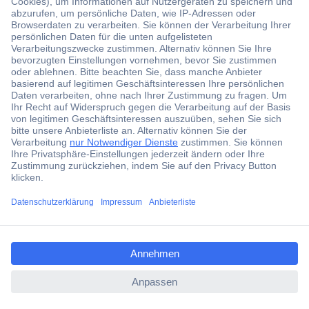
Der Conrad Newsletter
Jetzt anmelden und exklusive Aktionen,
aktuelle News und Angebote immer zuerst
erhalten.
Jetzt anmelden
ccp.user.init.failed.titl
Filialen
e
Versandkostenfrei ab 100,00 € zzgl. MwSt. **
ccp.user.init.failed
Angebotsservice
Beschaffungsservice