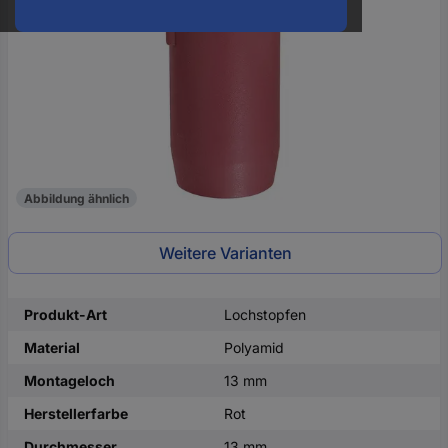
oder
eine
Hst.-
Teile-
Nr.
ein
Abbildung ähnlich
Weitere Varianten
Produkt-Art
Lochstopfen
Material
Polyamid
Montageloch
13 mm
Herstellerfarbe
Rot
Durchmesser
13 mm