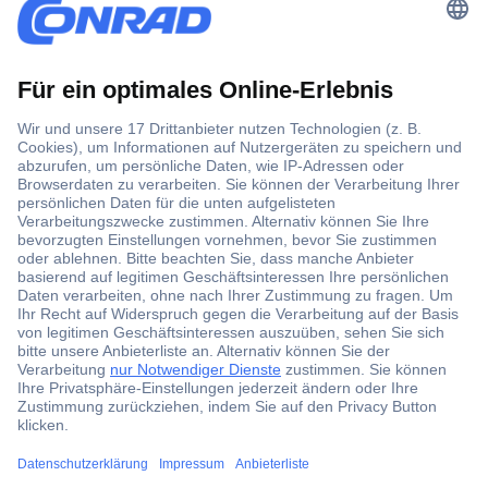
Der Conrad Newsletter
Jetzt anmelden und exklusive Aktionen,
aktuelle News und Angebote immer zuerst
erhalten.
Jetzt anmelden
Filialen
Versandkostenfrei ab 100,00 € zzgl. MwSt. **
Angebotsservice