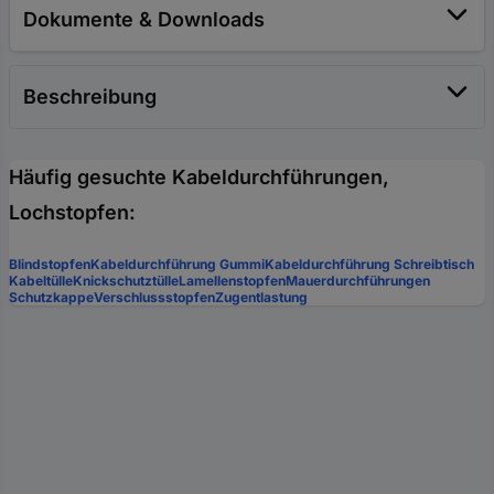
Dokumente & Downloads
Beschreibung
Häufig gesuchte Kabeldurchführungen,
Lochstopfen:
Blindstopfen
Kabeldurchführung Gummi
Kabeldurchführung Schreibtisch
Kabeltülle
Knickschutztülle
Lamellenstopfen
Mauerdurchführungen
Schutzkappe
Verschlussstopfen
Zugentlastung