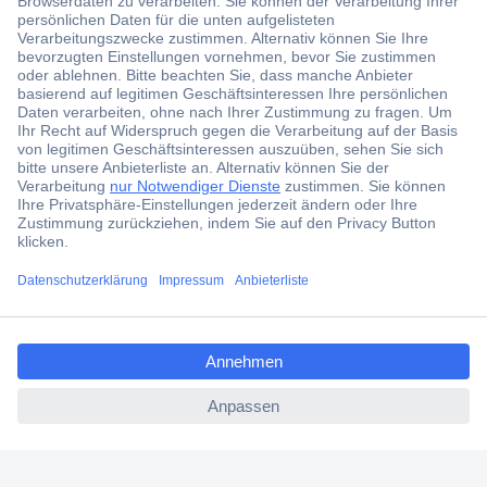
Der Conrad Newsletter
Jetzt anmelden und exklusive Aktionen,
aktuelle News und Angebote immer zuerst
erhalten.
Jetzt anmelden
Filialen
Versandkostenfrei ab 100,00 € zzgl. MwSt. **
ccp.user.init.failed.titl
Angebotsservice
e
Beschaffungsservice
ccp.user.init.failed
Für Geschäftskunden