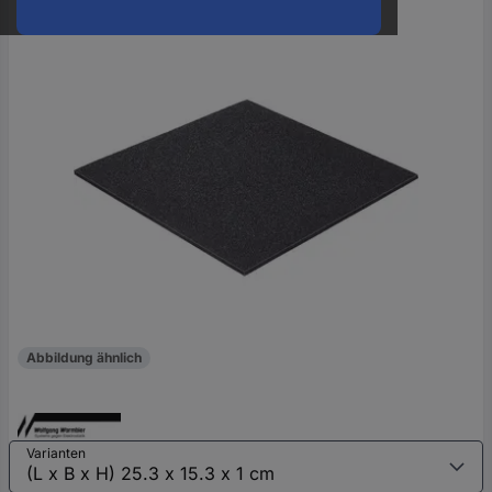
oder
eine
Hst.-
Teile-
Nr.
ein
Abbildung ähnlich
Varianten