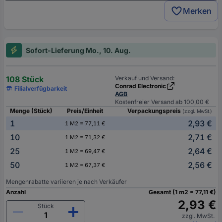
Merken
Sofort-Lieferung Mo., 10. Aug.
108 Stück
Verkauf und Versand:
Conrad Electronic
Filialverfügbarkeit
AGB
Kostenfreier Versand ab 100,00 €
Menge (Stück)
Preis/Einheit
Verpackungspreis
(zzgl. MwSt.)
1
2,93 €
1 M2 = 77,11 €
10
2,71 €
1 M2 = 71,32 €
25
2,64 €
1 M2 = 69,47 €
50
2,56 €
1 M2 = 67,37 €
Mengenrabatte variieren je nach Verkäufer
Anzahl
Gesamt (1 m2 = 77,11 €)
2,93 €
Stück
zzgl. MwSt.