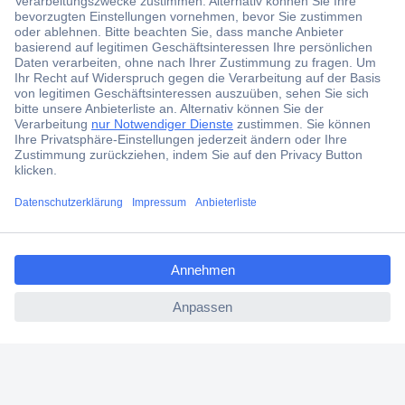
Der Conrad Newsletter
Jetzt anmelden und exklusive Aktionen,
aktuelle News und Angebote immer zuerst
erhalten.
Jetzt anmelden
Filialen
Versandkostenfrei ab 100,00 € zzgl. MwSt. **
ccp.user.init.failed.titl
Angebotsservice
e
Beschaffungsservice
ccp.user.init.failed
Für Geschäftskunden
E-Procurement