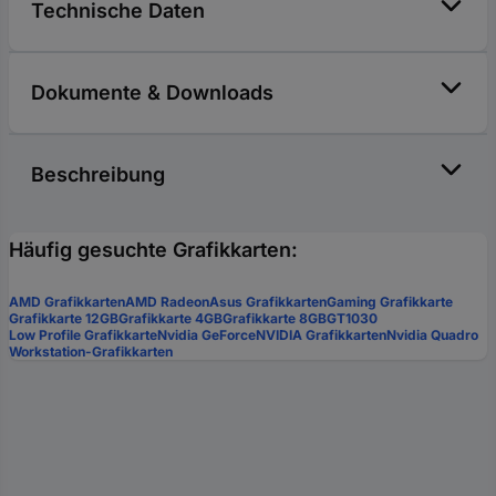
Technische Daten
Dokumente & Downloads
Beschreibung
Häufig gesuchte Grafikkarten:
AMD Grafikkarten
AMD Radeon
Asus Grafikkarten
Gaming Grafikkarte
Grafikkarte 12GB
Grafikkarte 4GB
Grafikkarte 8GB
GT1030
Low Profile Grafikkarte
Nvidia GeForce
NVIDIA Grafikkarten
Nvidia Quadro
Workstation-Grafikkarten