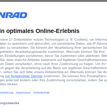
Kunststoff
104 g
n.rel
Ja
 wird für die Beleuchtung von Korridoren, Treppen und Beleuchtungs
dwerker