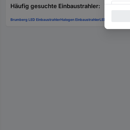
Häufig gesuchte Einbaustrahler:
Brumberg LED Einbaustrahler
Halogen Einbaustrahler
LED Einbaupanel
L