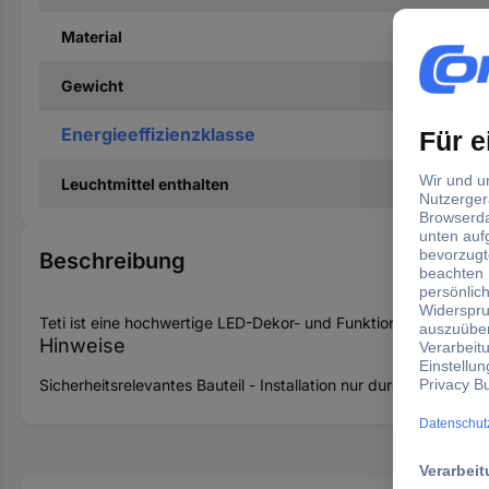
Material
Gewicht
Energieeffizienzklasse
Leuchtmittel enthalten
Beschreibung
Teti ist eine hochwertige LED-Dekor- und Funktionsleuchte. Es
Hinweise
Sicherheitsrelevantes Bauteil - Installation nur durch Fachhan