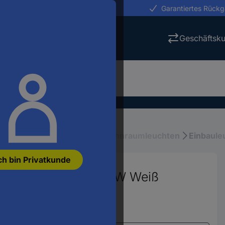
erungen in 24h
Garantiertes Rück
Geschäftsk
tung
Innenbeleuchtung, Wohnraumleuchten
Einbaule
ch bin Privatkunde
bauleuchte LED 0.7 W Weiß
6