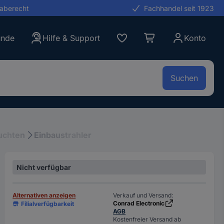
gaberecht
Fachhandel seit 1923
unde
Hilfe & Support
Konto
Suchen
uchten
Einbaustrahler
Nicht verfügbar
Alternativen anzeigen
Verkauf und Versand:
Conrad Electronic
Filialverfügbarkeit
AGB
Kostenfreier Versand ab