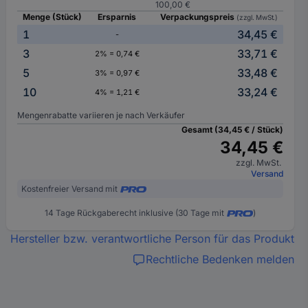
100,00 €
Menge (Stück)
Ersparnis
Verpackungspreis
(zzgl. MwSt.)
1
34,45 €
-
3
33,71 €
2% = 0,74 €
5
33,48 €
3% = 0,97 €
10
33,24 €
4% = 1,21 €
Mengenrabatte variieren je nach Verkäufer
Gesamt (34,45 € / Stück)
34,45 €
zzgl. MwSt.
Versand
Kostenfreier Versand mit
14 Tage Rückgaberecht inklusive (30 Tage mit
)
Hersteller bzw. verantwortliche Person für das Produkt
Rechtliche Bedenken melden