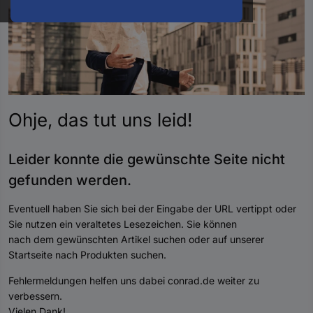
oder
eine
Hst.-
Teile-
Nr.
ein
Ohje, das tut uns
leid
!
Leider konnte die gewünschte Seite nicht
gefunden werde
n.
Eventuell haben Sie sich bei der Eingabe der URL vertippt oder
Sie nutzen ein veraltetes Lesezeichen. Sie können
nach dem gewünschten Artikel suchen oder auf unserer
Startseite nach Produkten suchen.
Fehlermeldungen helfen uns dabei conrad.de weiter zu
verbessern.
Vielen Dank!