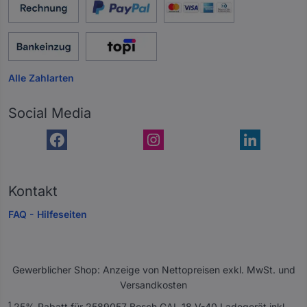
Alle Zahlarten
Social Media
Kontakt
FAQ - Hilfeseiten
Gewerblicher Shop: Anzeige von Nettopreisen exkl. MwSt. und
Versandkosten
A
1
25% Rabatt für 2589057 Bosch GAL 18 V-40 Ladegerät inkl.