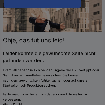
oder
eine
Hst.-
Teile-
Nr.
ein
Ohje, das tut uns
leid
!
Leider konnte die gewünschte Seite nicht
gefunden werde
n.
Eventuell haben Sie sich bei der Eingabe der URL vertippt oder
Sie nutzen ein veraltetes Lesezeichen. Sie können
nach dem gewünschten Artikel suchen oder auf unserer
Startseite nach Produkten suchen.
Fehlermeldungen helfen uns dabei conrad.de weiter zu
verbessern.
Vielen Dank!