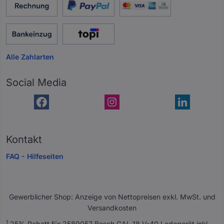
Alle Zahlarten
Social Media
Kontakt
FAQ - Hilfeseiten
Gewerblicher Shop: Anzeige von Nettopreisen exkl. MwSt. und
Versandkosten
A
1
25% Rabatt für 2589057 Bosch GAL 18 V-40 Ladegerät inkl.