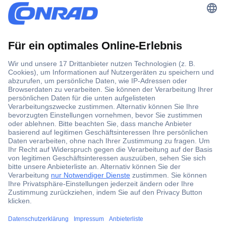
Ratgeber
Lötbäder » Präzise Technik für
den Lötprozess
Ein Lötbad ermöglicht es, Kabel und Drähte zu verzinnen
oder mehrere Lötstellen eines Bauteils auf einmal mit
Lötzinn
zu überziehen. Dadurch ist es eine gute Ergänzung
zum
Lötkolben
oder zur
Lötstation
.
Was Lötbäder im Detail auszeichnet und worauf Sie beim
Kauf achten sollten, verraten wir Ihnen in unserem Ratgeber.
Löten mit einem Lötbad