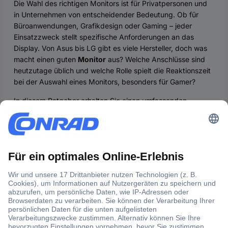
Die Wahl des richtigen Monitors ist für Privatpersonen und
in Unternehmen von entscheidender Bedeutung. Ob für
Büroanwendungen, Grafikdesign oder Gaming – jeder
Einsatzzweck stellt spezifische Anforderungen an das
Display. Von Asus bis LG gibt es viele Hersteller, doch was
macht einen guten
Monitor
aus? Welche Anschlüsse sind
heutzutage üblich und welche Rolle spielt die Reaktionszeit
bei der Auswahl eines Monitors, besonders für Gamer?
In diesem Ratgeber erhalten Sie einen umfassenden
Überblick zu den verschiedenen Arten von Monitoren
. Sie
erfahren, welche Kriterien beim Kauf besonders wichtig sind
und treffen gut informiert Ihre Kaufentscheidung.
Verschiedenen Arten von Monitoren
Farbkalibrierung und Bildbearbeitung
Die wichtigsten Kriterien beim Kauf eines Monitors
Fazit zu Monitoren