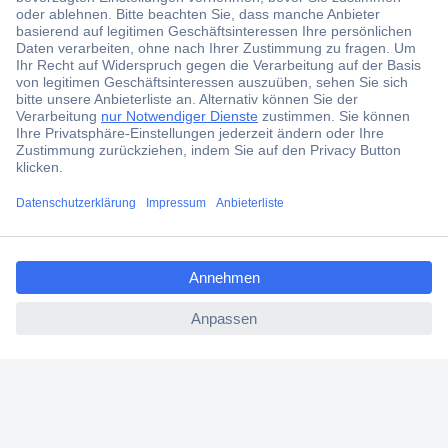
ccp.user.init.failed.titl
e
ccp.user.init.failed
Verschiedene Arten von
Monitoren