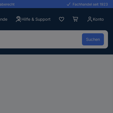
gaberecht
Fachhandel seit 1923
unde
Hilfe & Support
Konto
Suchen