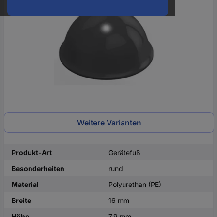
oder
eine
Hst.-
Teile-
Nr.
ein
Weitere Varianten
Produkt-Art
Gerätefuß
Besonderheiten
rund
Material
Polyurethan (PE)
Breite
16 mm
Höhe
7.9 mm