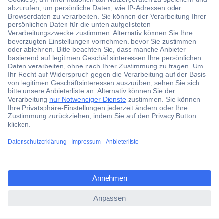
Der Conrad Newsletter
Jetzt anmelden und exklusive Aktionen,
aktuelle News und Angebote immer zuerst
erhalten.
Jetzt anmelden
ccp.user.init.failed.titl
Filialen
e
Versandkostenfrei ab 100,00 € zzgl. MwSt. **
ccp.user.init.failed
Angebotsservice
Beschaffungsservice