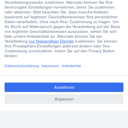
Der Conrad Newsletter
Jetzt anmelden und exklusive Aktionen,
aktuelle News und Angebote immer zuerst
erhalten.
Jetzt anmelden
Filialen
Versandkostenfrei ab 100,00 € zzgl. MwSt. **
ccp.user.init.failed.titl
Angebotsservice
e
Beschaffungsservice
ccp.user.init.failed
Für Geschäftskunden
E-Procurement