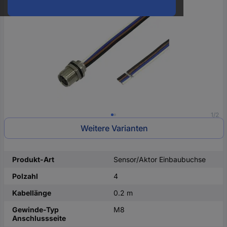
oder
eine
Hst.-
Teile-
Nr.
ein
1/2
Weitere Varianten
Produkt-Art
Sensor/Aktor Einbaubuchse
Polzahl
4
Kabellänge
0.2 m
Gewinde-Typ
M8
Anschlussseite