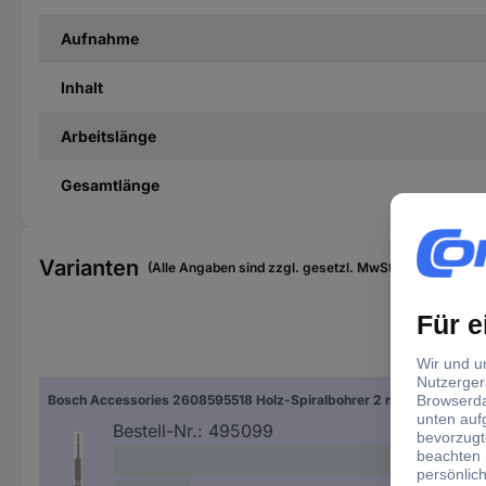
Aufnahme
Inhalt
Arbeitslänge
Gesamtlänge
Varianten
(Alle Angaben sind zzgl. gesetzl. MwSt., zzgl. Versan
Boh
Bosch Accessories 2608595518 Holz-Spiralbohrer 2 mm Gesamtlänge 62 mm 1/4" (6.3 mm) 1 St.
2 
Bestell-Nr.:
495099