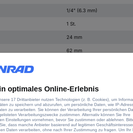
1/4" (6.3 mm)
1 St.
24 mm
62 mm
d)
rloch-Ø
Gesamtlänge
mm
62 mm