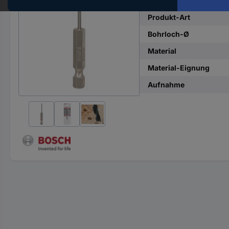
Hst.-
Teile-
Produkt-Art
Nr.
Bohrloch-Ø
ein
Material
Material-Eignung
Aufnahme