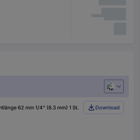
Deutsch (Deu
länge 62 mm 1/4" (6.3 mm) 1 St.
Download