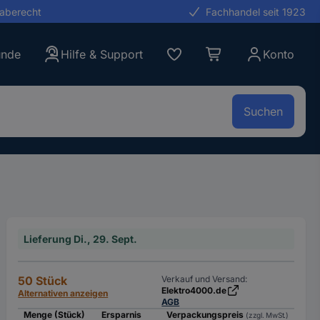
gaberecht
Fachhandel seit 1923
unde
Hilfe & Support
Konto
Suchen
Lieferung Di., 29. Sept.
50 Stück
Verkauf und Versand:
Elektro4000.de
Alternativen anzeigen
AGB
Menge (Stück)
Ersparnis
Verpackungspreis
(zzgl. MwSt.)