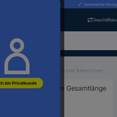
erungen in 24h
Garantiertes Rück
Geschäftsk
ktrowerkzeuge
Bohrer
Holzbohrer
Holzbohrer
ch bin Privatkunde
lz-Spiralbohrer 2 mm Gesamtlänge
099
anzeigen