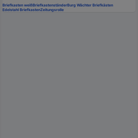
Briefkasten weiß
Briefkastenständer
Burg Wächter Briefkästen
Edelstahl Briefkasten
Zeitungsrolle