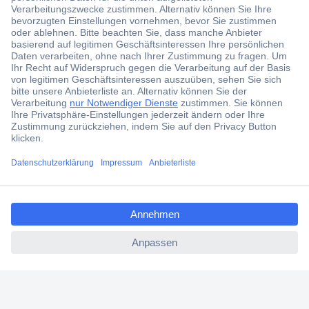
Der Conrad Newsletter
Jetzt anmelden und exklusive Aktionen,
aktuelle News und Angebote immer zuerst
erhalten.
Jetzt anmelden
Filialen
Versandkostenfrei ab 100,00 € zzgl. MwSt. **
ccp.user.init.failed.titl
Angebotsservice
e
Beschaffungsservice
ccp.user.init.failed
Für Geschäftskunden
E-Procurement