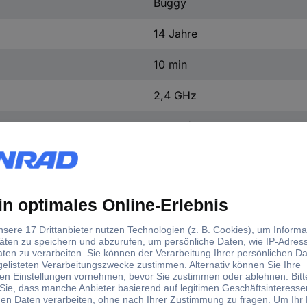
Buggy
14 Jahre
10 min
2,4 GHz
60 km/h
370102201
120 min
1:10
RtR
Elektro