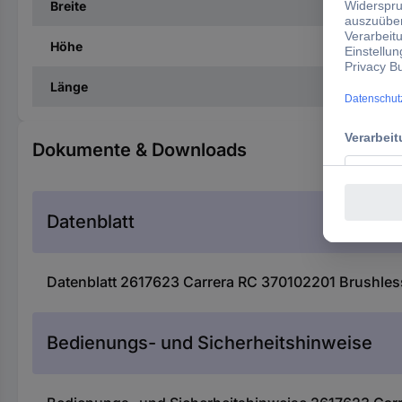
Breite
Höhe
Länge
Dokumente & Downloads
Datenblatt
Datenblatt 2617623 Carrera RC 370102201 Brushless
Bedienungs- und Sicherheitshinweise