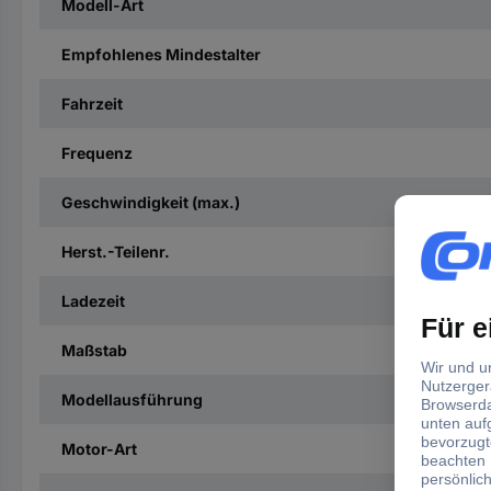
Modell-Art
Empfohlenes Mindestalter
Fahrzeit
Frequenz
Geschwindigkeit (max.)
Herst.-Teilenr.
Ladezeit
Maßstab
Modellausführung
Motor-Art