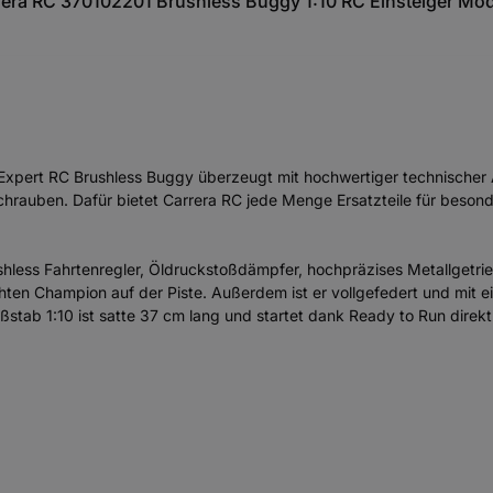
era RC 370102201 Brushless Buggy 1:10 RC Einsteiger Mod
ra Expert RC Brushless Buggy überzeugt mit hochwertiger technische
Schrauben. Dafür bietet Carrera RC jede Menge Ersatzteile für bes
hless Fahrtenregler, Öldruckstoßdämpfer, hochpräzises Metallgetrie
en Champion auf der Piste. Außerdem ist er vollgefedert und mit 
ßstab 1:10 ist satte 37 cm lang und startet dank Ready to Run direk