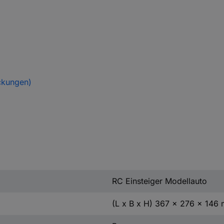
ckungen)
RC Einsteiger Modellauto
(L x B x H) 367 x 276 x 146