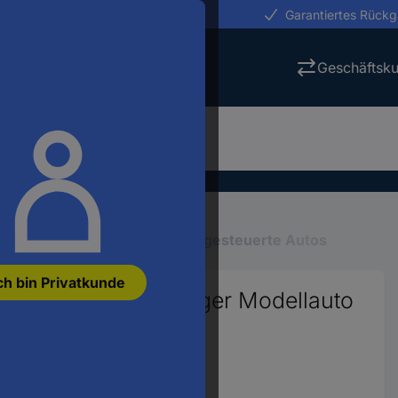
erungen in 24h
Garantiertes Rück
Geschäftsk
llbau-Einsteiger-Shop
Ferngesteuerte Autos
ch bin Privatkunde
ggy 1:10 RC Einsteiger Modellauto
23