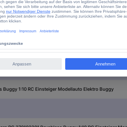
276 mm
146 mm
367 mm
 Buggy 1:10 RC Einsteiger Modellauto Elektro Buggy