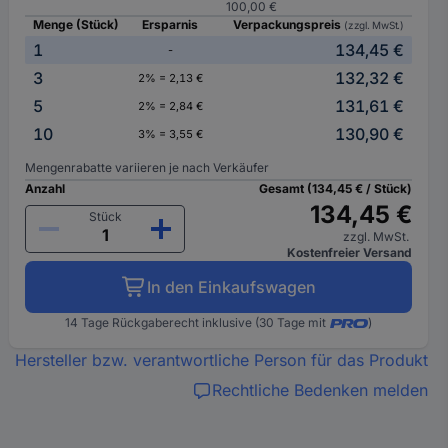
100,00 €
Menge (Stück)
Ersparnis
Verpackungspreis
(zzgl. MwSt.)
1
134,45 €
-
3
132,32 €
2% = 2,13 €
5
131,61 €
2% = 2,84 €
10
130,90 €
3% = 3,55 €
Mengenrabatte variieren je nach Verkäufer
Anzahl
Gesamt (134,45 € / Stück)
134,45 €
Stück
zzgl. MwSt.
Kostenfreier Versand
In den Einkaufswagen
14 Tage Rückgaberecht inklusive (30 Tage mit
)
Hersteller bzw. verantwortliche Person für das Produkt
Rechtliche Bedenken melden