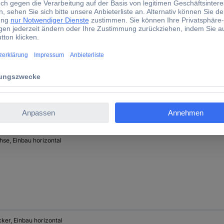
cker, gerade
hse, Einbau horizontal
ker, Einbau horizontal