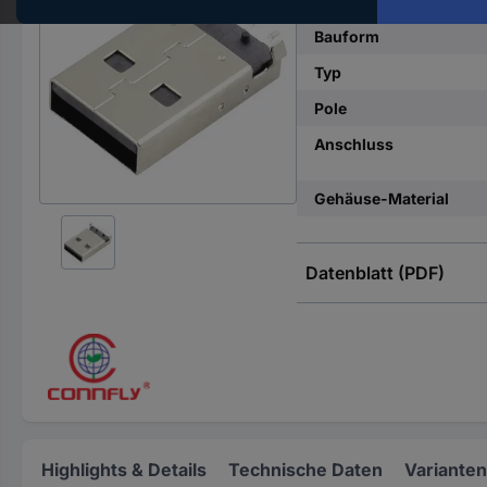
Hst.-
Teile-
Bauform
Nr.
Typ
ein
Pole
Anschluss
Gehäuse-Material
Datenblatt (PDF)
Highlights & Details
Technische Daten
Varianten