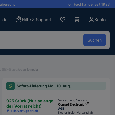
gaberecht
Fachhandel seit 1923
unde
Hilfe & Support
Konto
Suchen
USB-Steckverbinder
Sofort-Lieferung Mo., 10. Aug.
925 Stück (Nur solange
Verkauf und Versand:
Conrad Electronic
der Vorrat reicht)
AGB
Filialverfügbarkeit
Kostenfreier Versand ab