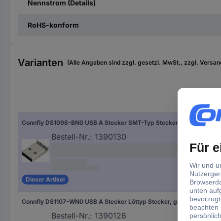
Nennstrom (Details)
RoHS-konform
Varianten
(Alle Angaben sind zzgl. gesetzl. MwSt., zzgl. Versan
Bau
Connfly DS1098-BN0 USB A Stecker SMT-Typ Stecker, Einbau horizontal Inhalt: 1 St.
Stec
Bestell-Nr.:
1390130
Dieser Artikel
Connfly DS1107-WN0 USB A Stecker Löttyp Stecker, gerade Inhalt: 1 St.
Ste
Bestell-Nr.:
1390126