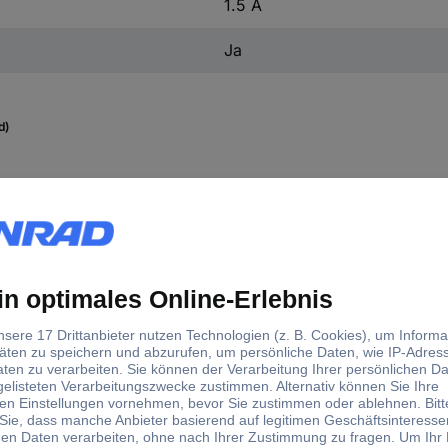
1.5 A
Ja
d)
form
ker, Einbau horizontal
cker, gerade