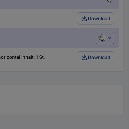
Download
Deutsch (Deu
zontal Inhalt: 1 St.
Download