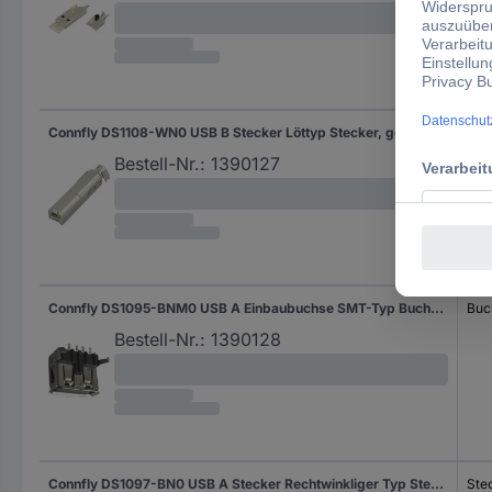
Connfly DS1108-WN0 USB B Stecker Löttyp Stecker, gerade Inhalt: 1 St.
Ste
Bestell-Nr.:
1390127
Connfly DS1095-BNM0 USB A Einbaubuchse SMT-Typ Buchse, Einbau horizontal Inhalt: 1 St.
Buc
Bestell-Nr.:
1390128
Connfly DS1097-BN0 USB A Stecker Rechtwinkliger Typ Stecker, Einbau horizontal Inhalt: 1 St.
Stec