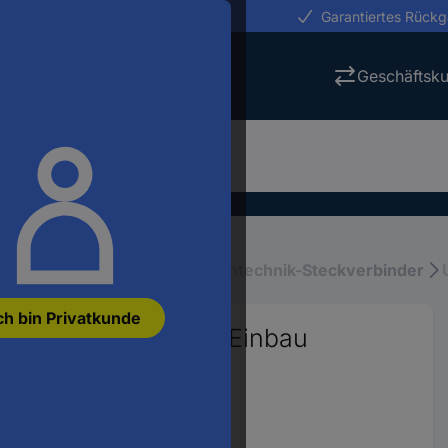
erungen in 24h
Garantiertes Rück
Geschäftsk
Telekommunikations-, Datentechnik-Steckverbinder
ch bin Privatkunde
 SMT-Typ Stecker, Einbau
90130
anzeigen