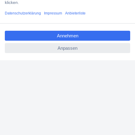
Filialen
ccp.user.init.failed.titl
Versandkostenfrei ab 100,00 € zzgl. MwSt. **
e
Angebotsservice
ccp.user.init.failed
Beschaffungsservice
Für Geschäftskunden
E-Procurement
Open Catalog Interface (OCI)
Conrad Smart Procure (CSP)
Für Verkäufer