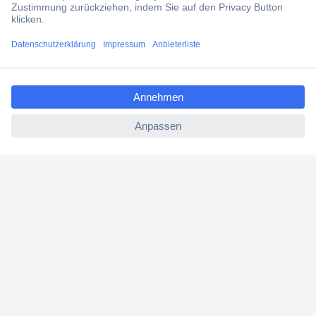
Filialen
Versandkostenfrei ab 100,00 € zzgl. MwSt. **
Angebotsservice
ccp.user.init.failed.titl
Beschaffungsservice
e
ccp.user.init.failed
Für Geschäftskunden
E-Procurement
Open Catalog Interface (OCI)
Conrad Smart Procure (CSP)
Für Verkäufer
Für Affiliate