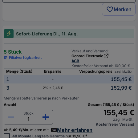
Merken
Sofort-Lieferung Di., 11. Aug.
5 Stück
Verkauf und Versand:
Conrad Electronic
Filialverfügbarkeit
AGB
Kostenfreier Versand ab 100,00 €
Menge (Stück)
Ersparnis
Verpackungspreis
(zzgl. MwSt.)
1
155,45 €
-
3
152,99 €
2% = 2,46 €
Mengenrabatte variieren je nach Verkäufer
Anzahl
Gesamt (155,45 € / Stück)
155,45 €
Stück
zzgl. MwSt.
Kostenfreier Versand
Mehr erfahren
Ab
5,49 €/Mo.
mieten mit
*
48 Monate Langzeit-Garantie
nur 19,90 €