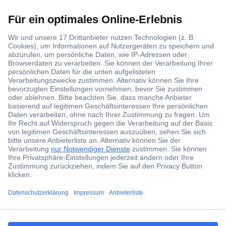
Der Conrad Newsletter
Jetzt anmelden und exklusive Aktionen,
aktuelle News und Angebote immer zuerst
erhalten.
Jetzt anmelden
Filialen
Versandkostenfrei ab 100,00 € zzgl. MwSt. **
Angebotsservice
ccp.user.init.failed.titl
e
Beschaffungsservice