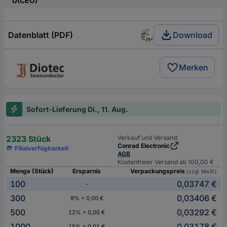
U(CEO)
Datenblatt (PDF)
Download
Merken
Sofort-Lieferung Di., 11. Aug.
2323 Stück
Verkauf und Versand:
Conrad Electronic
Filialverfügbarkeit
AGB
Kostenfreier Versand ab 100,00 €
Menge (Stück)
Ersparnis
Verpackungspreis
(zzgl. MwSt.)
100
0,03747 €
-
300
0,03406 €
9% = 0,00 €
500
0,03292 €
12% = 0,00 €
1000
0,03178 €
15% = 0,01 €