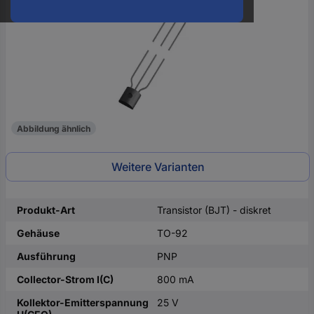
oder
eine
Hst.-
Teile-
Nr.
ein
Abbildung ähnlich
Weitere Varianten
Produkt-Art
Transistor (BJT) - diskret
Gehäuse
TO-92
Ausführung
PNP
Collector-Strom I(C)
800 mA
Kollektor-Emitterspannung
25 V