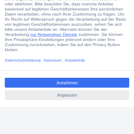
Jetzt anmelden und exklusive Aktionen,
aktuelle News und Angebote immer zuerst
erhalten.
Jetzt anmelden
Filialen
Versandkostenfrei ab 100,00 € zzgl. MwSt. **
ccp.user.init.failed.titl
Angebotsservice
e
Beschaffungsservice
ccp.user.init.failed
Für Geschäftskunden
E-Procurement
Open Catalog Interface (OCI)