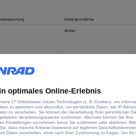
riebsspannung
Hintergrundfarbe
Amber
Blau
Gelb-Grün