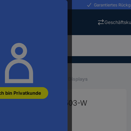
erungen in 24h
Garantiertes Rück
Geschäftsk
zeigen, Displays
Anzeigen, Displays
ch bin Privatkunde
leuchtung Weiß DELP503-W