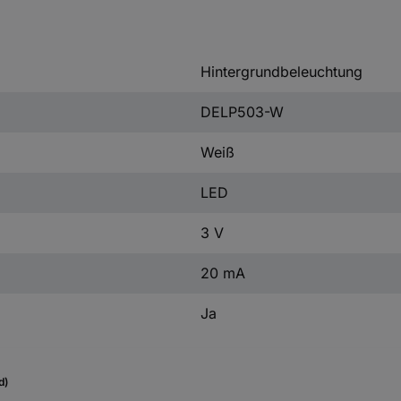
Hintergrundbeleuchtung
DELP503-W
Weiß
LED
3 V
20 mA
Ja
d)