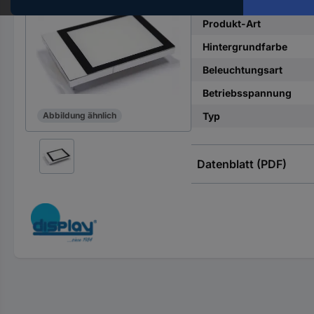
Hst.-
Teile-
Produkt-Art
Nr.
Hintergrundfarbe
ein
Beleuchtungsart
Betriebsspannung
Typ
Abbildung ähnlich
Datenblatt (PDF)