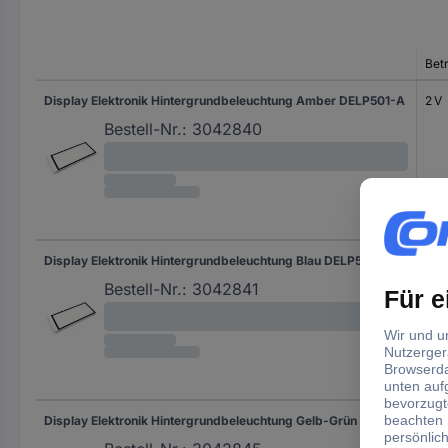
Bet
Display Elektronik Hintergrundbeleuchtung Amber DELP501-A
2 V
Bestell-Nr.:
3042840
Display Elektronik Hintergrundbeleuchtung Blau DELP501-B
3 V
Bestell-Nr.:
3042841
Display Elektronik Hintergrundbeleuchtung Gelb-Grün DELP501-Y
2 V