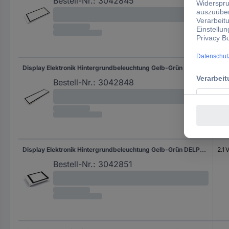
Bestell-Nr.:
3042845
Display Elektronik Hintergrundbeleuchtung Gelb-Grün DELP502-Y
2 V
Bestell-Nr.:
3042848
Display Elektronik Hintergrundbeleuchtung Gelb-Grün DELP503-Y
2.1 
Bestell-Nr.:
3042851