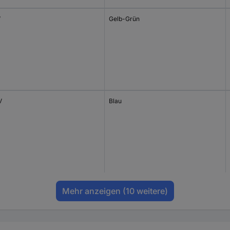
V
Gelb-Grün
V
Blau
Mehr anzeigen
(10 weitere)