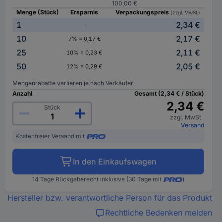
100,00 €
Menge (Stück)
Ersparnis
Verpackungspreis
(zzgl. MwSt.)
1
2,34 €
-
10
2,17 €
7% = 0,17 €
25
2,11 €
10% = 0,23 €
50
2,05 €
12% = 0,29 €
Mengenrabatte variieren je nach Verkäufer
Anzahl
Gesamt (2,34 € / Stück)
2,34 €
Stück
zzgl. MwSt.
Versand
Kostenfreier Versand mit
In den Einkaufswagen
14 Tage Rückgaberecht inklusive (30 Tage mit
)
Hersteller bzw. verantwortliche Person für das Produkt
Rechtliche Bedenken melden