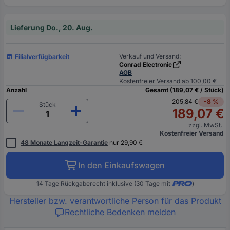
Lieferung Do., 20. Aug.
Verkauf und Versand:
Filialverfügbarkeit
Conrad Electronic
AGB
Kostenfreier Versand ab 100,00 €
Anzahl
Gesamt (189,07 € / Stück)
205,84 €
-8 %
Stück
189,07 €
zzgl. MwSt.
Kostenfreier Versand
48 Monate Langzeit-Garantie
nur 29,90 €
In den Einkaufswagen
14 Tage Rückgaberecht inklusive (30 Tage mit
)
Hersteller bzw. verantwortliche Person für das Produkt
Rechtliche Bedenken melden