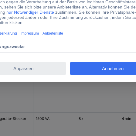
27.57 kg
d)
Überbrü
gang
Nennleistung
Anzahl Ausgänge
Voll-Las
tgeräte-Stecker
1000 VA
8 x
5 min
tgeräte-Stecker
1500 VA
8 x
4 min