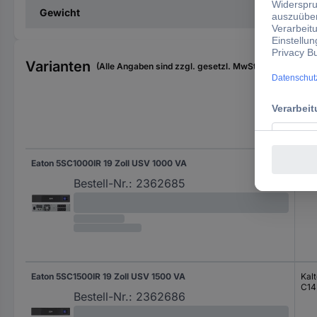
Gewicht
Varianten
(Alle Angaben sind zzgl. gesetzl. MwSt., zzgl. Versan
Aus
Eaton 5SC1000IR 19 Zoll USV 1000 VA
Kal
C14
Bestell-Nr.:
2362685
Eaton 5SC1500IR 19 Zoll USV 1500 VA
Kal
C14
Bestell-Nr.:
2362686