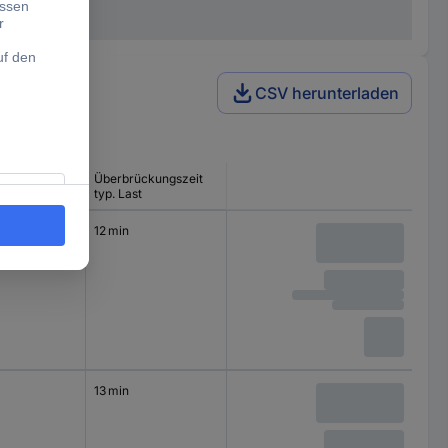
CSV herunterladen
ckungszeit
Überbrückungszeit
t
typ. Last
12 min
13 min