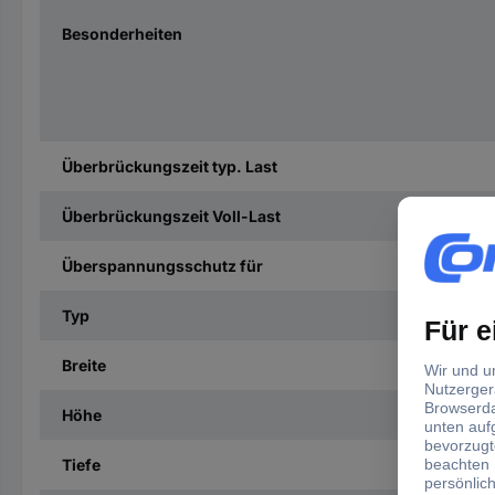
Besonderheiten
Überbrückungszeit typ. Last
Überbrückungszeit Voll-Last
Überspannungsschutz für
Typ
Breite
Höhe
Tiefe