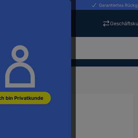
erungen in 24h
Garantiertes Rück
Geschäftsk
Stromverteiler
USVs
ch bin Privatkunde
000 VA
62734