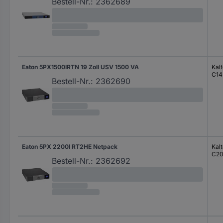
Bestell-Nr.:
2362689
Eaton 5PX1500IRTN 19 Zoll USV 1500 VA
Kal
C14
Bestell-Nr.:
2362690
Eaton 5PX 2200I RT2HE Netpack
Kal
C2
Bestell-Nr.:
2362692