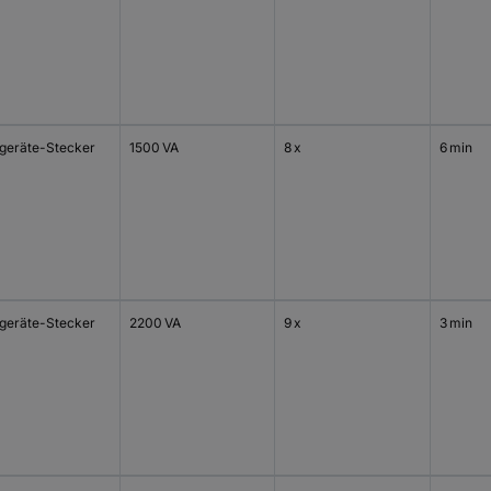
tgeräte-Stecker
1500 VA
8 x
6 min
tgeräte-Stecker
2200 VA
9 x
3 min
0