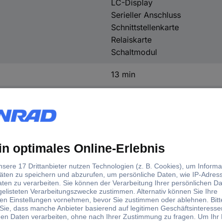
LC-Display
Serieller Anschluss
Schnittstellenkarte
Relaiskarte
Schaltmodul
13 min
4 min
Steckdosen
9PX3000IRTN
440 mm
86.5 mm
605 mm